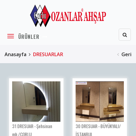
ÜRÜNLER
Anasayfa
DRESUARLAR
Geri
31 DRESUAR--Şehsinan
30 DRESUAR--BÜYÜKYALI/
mh./ÇORLU
İSTANBUL